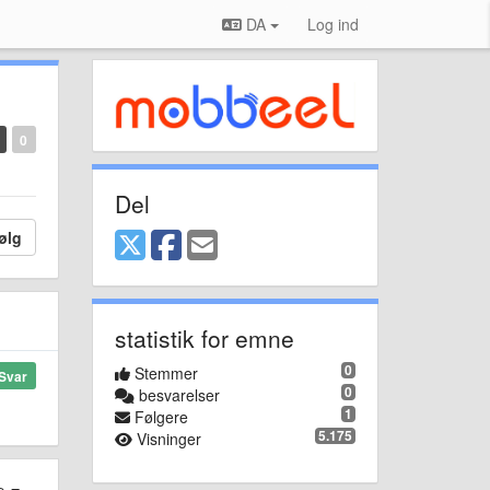
DA
Log ind
0
Del
ølg
statistik for emne
0
Stemmer
Svar
0
besvarelser
1
Følgere
5.175
Visninger
e