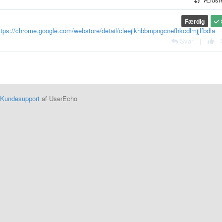
Færdig
ttps://chrome.google.com/webstore/detail/cleejlkhbbmpngcnefhkcdlmjjlfbdla
Svar
|
Kundesupport
af UserEcho