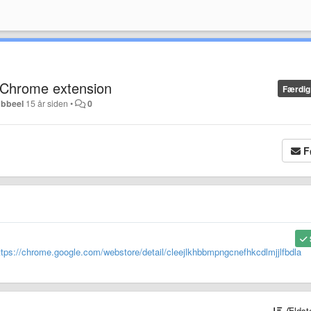
 Chrome extension
Færdig
bbeel
15 år siden
•
0
F
ttps://chrome.google.com/webstore/detail/cleejlkhbbmpngcnefhkcdlmjjlfbdla
Ældst