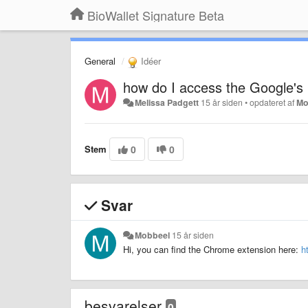
BioWallet Signature Beta
General
Idéer
how do I access the Google's
Melissa Padgett
15 år siden
•
opdateret af
Mo
Stem
0
0
Svar
Mobbeel
15 år siden
Hi, you can find the Chrome extension here:
h
besvarelser
0