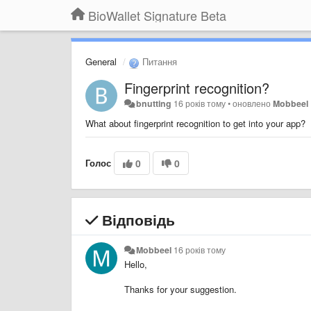
BioWallet Signature Beta
General
Питання
Fingerprint recognition?
bnutting
16 років тому
•
оновлено
Mobbeel
What about fingerprint recognition to get into your app?
Голос
0
0
Відповідь
Mobbeel
16 років тому
Hello,
Thanks for your suggestion.