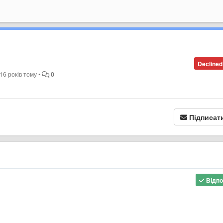
Declined
16 років тому
•
0
Підписат
Відпо