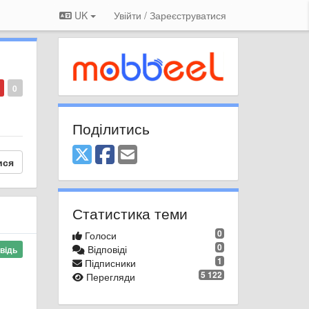
UK
Увійти / Зареєструватися
0
Поділитись
ися
Статистика теми
0
Голоси
0
Відповіді
відь
1
Підписники
5 122
Перегляди