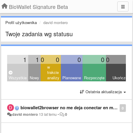
BioWallet Signature Beta
Profil użytkownika
david montero
Twoje zadania wg statusu
1
1
0
0
0
0
0
0
w
trakcie
Wszystkie
Nowy
analizy
Planowane
Rozpoczęte
Ukończony
Ostatnia aktualizacja
biowallet2browser no me deja conectar en mi android version 4.1.2, me indica, "error imposible establecer conexion", antes de actualizar el software funcionaba correctamente, pero ahora no
0
david montero
13 lat temu
•
0