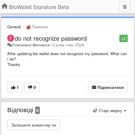
BioWallet Signature Beta
General
Помилки
do not recognize password
+1
Francesco Bernacca
13 років тому
•
0
After updating bio wallet does not recognize my password. What can
I do?
Thanks
1
0
Підписатися
Відповіді
0
Старі зверху