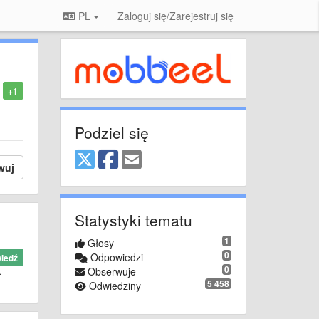
PL
Zaloguj się/Zarejestruj się
+1
Podziel się
wuj
Statystyki tematu
1
Głosy
0
Odpowiedzi
iedź
0
.
Obserwuje
5 458
Odwiedziny