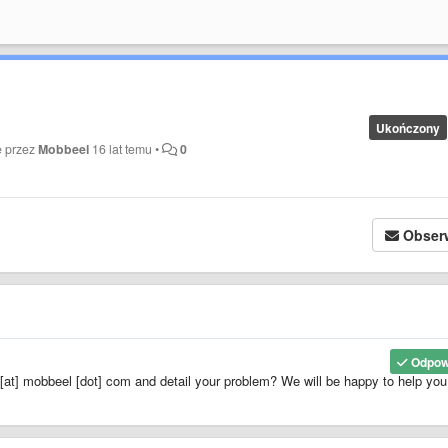
Ukończony
e przez
Mobbeel
16 lat temu
•
0
Obser
Odpow
[at] mobbeel [dot] com and detail your problem? We will be happy to help you