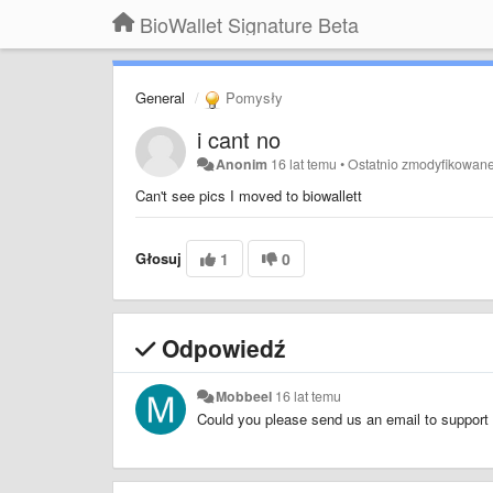
BioWallet Signature Beta
General
Pomysły
i cant no
Anonim
16 lat temu
•
Ostatnio zmodyfikowan
Can't see pics I moved to biowallett
Głosuj
1
0
Odpowiedź
Mobbeel
16 lat temu
Could you please send us an email to support 