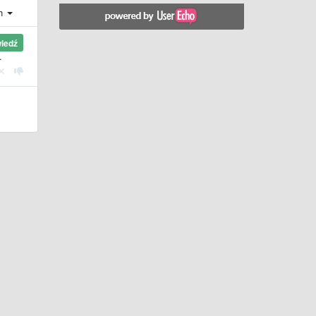
ch
iedź
.