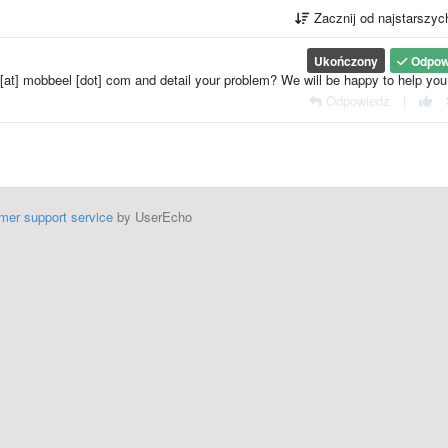
Zacznij od najstarszy
Ukończony
Odpow
[at] mobbeel [dot] com and detail your problem? We will be happy to help you
Odpowiedz
|
mer support service
by UserEcho