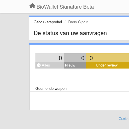
BioWallet Signature Beta
Gebruikersprofiel
Dario Ciprut
De status van uw aanvragen
0
0
0
Alles
Nieuw
Under review
Geen onderwerpen
Custo