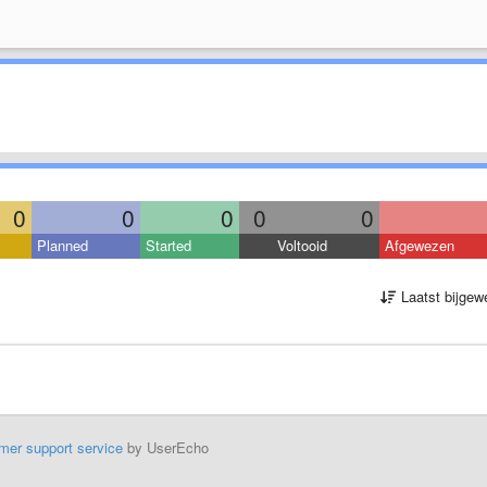
0
0
0
0
0
Planned
Started
Voltooid
Afgewezen
Laatst bijgew
mer support service
by UserEcho