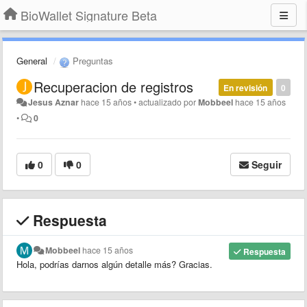
BioWallet Signature Beta
General
Preguntas
Recuperacion de registros
En revisión
0
Jesus Aznar
hace 15 años
•
actualizado por
Mobbeel
hace 15 años
•
0
0
0
Seguir
Respuesta
Mobbeel
hace 15 años
Respuesta
Hola, podrías darnos algún detalle más? Gracias.