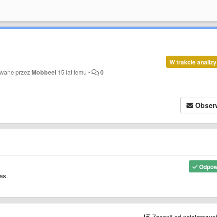
W trakcie analizy
owane przez
Mobbeel
15 lat temu
•
0
Obser
Odpow
as.
Zacznij od najstarszy