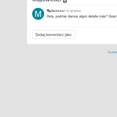
Mobbeel
15 lat temu
Hola, podrías darnos algún detalle más? Graci
Custo