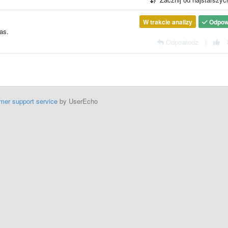
W trakcie analizy
Odpow
as.
Odpowiedz
|
mer support service
by UserEcho