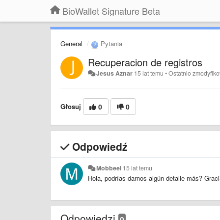
BioWallet Signature Beta
General
Pytania
Recuperacion de registros
Jesus Aznar
15 lat temu
•
Ostatnio zmodyfik
Głosuj
0
0
Odpowiedź
Mobbeel
15 lat temu
Hola, podrías darnos algún detalle más? Graci
Odpowiedzi
0