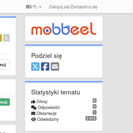
PL
Zaloguj się/Zarejestruj się
0
Podziel się
wuj
Statystyki tematu
0
Głosy
iedź
0
Odpowiedzi
1
Obserwuje
5 912
Odwiedziny
ch