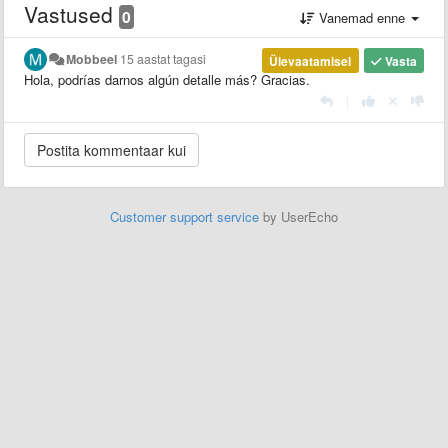
Vastused
0
Vanemad enne
Mobbeel
15 aastat tagasi
Ülevaatamisel
Vasta
Hola, podrías darnos algún detalle más? Gracias.
|
Customer support service
by UserEcho