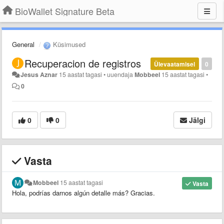
BioWallet Signature Beta
General
Küsimused
Recuperacion de registros
Ülevaatamisel
0
Jesus Aznar
15 aastat tagasi
•
uuendaja
Mobbeel
15 aastat tagasi
•
0
0
0
Jälgi
Vasta
Mobbeel
15 aastat tagasi
Vasta
Hola, podrías darnos algún detalle más? Gracias.